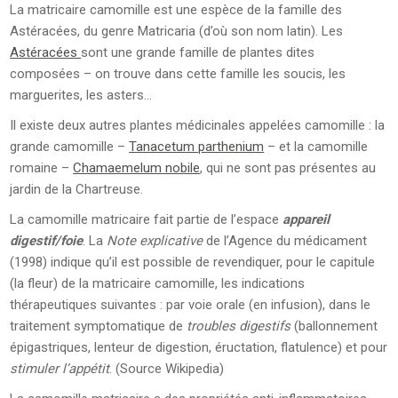
La matricaire camomille est une espèce de la famille des
Astéracées, du genre Matricaria (d’où son nom latin). Les
Astéracées
sont une grande famille de plantes dites
composées – on trouve dans cette famille les soucis, les
marguerites, les asters…
Il existe deux autres plantes médicinales appelées camomille : la
grande camomille –
Tanacetum parthenium
– et la camomille
romaine –
Chamaemelum nobile
, qui ne sont pas présentes au
jardin de la Chartreuse.
La camomille matricaire fait partie de l’espace
appareil
digestif/foie
. La
Note explicative
de l’Agence du médicament
(1998) indique qu’il est possible de revendiquer, pour le capitule
(la fleur) de la matricaire camomille, les indications
thérapeutiques suivantes : par voie orale (en infusion), dans le
traitement symptomatique de
troubles digestifs
(ballonnement
épigastriques, lenteur de digestion, éructation, flatulence) et pour
stimuler l’appétit
. (Source Wikipedia)