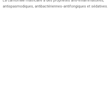
La camomille matricaire a des propriétés anti-inflammatoires,
antispasmodiques, antibactériennes-antifongiques et sédatives.